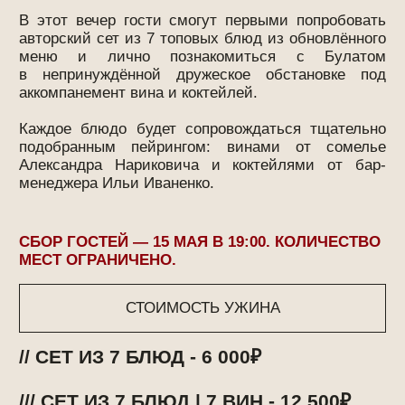
// СЕТ ИЗ 7 БЛЮД - 6 000₽
/// СЕТ ИЗ 7 БЛЮД | 7 ВИН - 12 500₽
Программа
лояльности
Условия бонусной системы:
Скачайте нашу электронную карту лояльности и
получите 1000 рублей бонусом на счет карты!
Накапливайте бонусы в размере 5% от каждого
счёта при посещении ресторана Touché.
Накопленными бонусами можно будет
оплачивать до 25% счета в наших ресторанах.
бонусная карта
в вашем смартфоне
/01