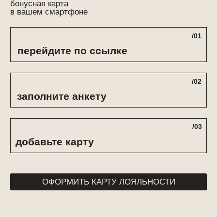
ООО «ТУШЕ»
123022, город
ИНН 7730176296
Москва,
КПП 770301001
Рочдельская
ОГРН 1157746546022
ул., д. 15 стр. 22
договор-оферта