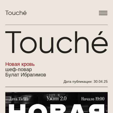
меню
детски
бранчи
wine table
события
Новая кровь
шеф-повар
Булат Ибрагимов
Дата публикации: 30.04.25