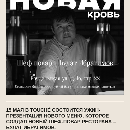
15 МАЯ В TOUCHÉ СОСТОИТСЯ УЖИН-
ПРЕЗЕНТАЦИЯ НОВОГО МЕНЮ, КОТОРОЕ
СОЗДАЛ НОВЫЙ ШЕФ-ПОВАР РЕСТОРАНА –
БУЛАТ ИБРАГИМОВ.
В этот вечер гости смогут первыми попробовать
авторский сет из 7 топовых блюд из обновлённого
меню и лично познакомиться с Булатом
в непринуждённой дружеское обстановке под
аккомпанемент вина и коктейлей.
Каждое блюдо будет сопровождаться тщательно
подобранным пейрингом: винами от сомелье
Александра Нариковича и коктейлями от бар-
менеджера Ильи Иваненко.
СБОР ГОСТЕЙ — 15 МАЯ В 19:00. КОЛИЧЕСТВО
МЕСТ ОГРАНИЧЕНО.
СТОИМОСТЬ УЖИНА