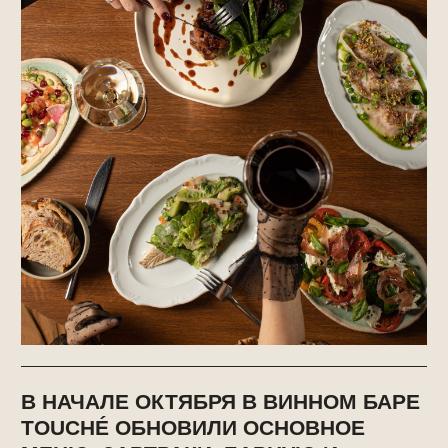
В НАЧАЛЕ ОКТЯБРЯ В ВИННОМ БАРЕ
TOUCHÉ ОБНОВИЛИ ОСНОВНОЕ
МЕНЮ, ЗАВТРАКИ, БАРНУЮ И
ВИННЫЕ КАРТЫ.
Шеф-повар Туше – Тарас Кириенко добавил в
меню закуску «Гильда» – шпажку с оливками,
жемчужным луком, маринованным перцем и
бокеронами (470₽); брускетты на пшеничной
лепёшке с белым соусом и масляной рыбой
(650₽).
Далее ростбиф с соусом тоннато, вялеными
томатами, маринованными грибами и сыром
грюйер (970₽); жареные брокколи, цветную
капусту, цукини и халуми с добавлением
кедровых орешков, кунжута, семян льна и соуса из
йогурта, базилика, эстрагона, шпината и каперсов
(850₽); хумус из нута с анчоусами и свежими