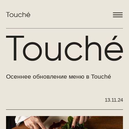
меню
детски
бранчи
wine table
события
Осеннее обновление меню в Touché
13.11.24