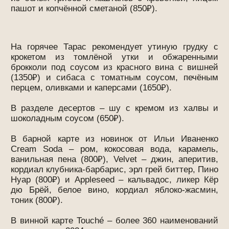
ЗАБРОНИРОВАТЬ СТОЛ
Рочдельская улица, дом 15 стр. 22
т.: +7 495 7987828
Программа
лояльности
Условия бонусной системы:
Скачайте нашу электронную карту лояльности и
получите 1000 рублей бонусом на счет карты!
Накапливайте бонусы в размере 5% от каждого
счёта при посещении ресторана Touché.
Накопленными бонусами можно будет
оплачивать до 25% счета в наших ресторанах.
бонусная карта
в вашем смартфоне