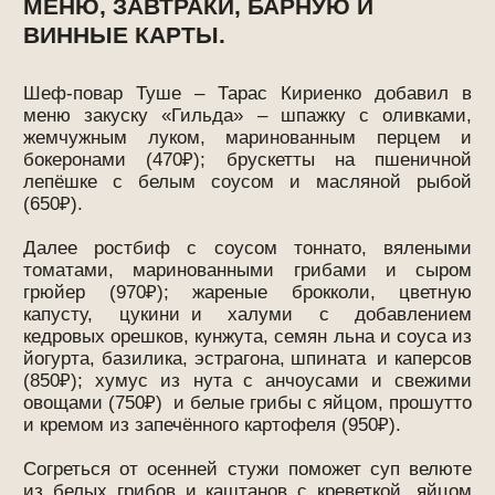
овощами (750₽) и белые грибы с яйцом, прошутто
и кремом из запечённого картофеля (950₽).
Согреться от осенней стужи поможет суп велюте
из белых грибов и каштанов с креветкой, яйцом
пашот и копчённой сметаной (850₽).
На горячее Тарас рекомендует утиную грудку с
крокетом из томлёной утки и обжаренными
брокколи под соусом из красного вина с вишней
(1350₽) и сибаса с томатным соусом, печёным
перцем, оливками и каперсами (1650₽).
В разделе десертов – шу с кремом из халвы и
шоколадным соусом (650₽).
В барной карте из новинок от Ильи Иваненко
Cream Soda – ром, кокосовая вода, карамель,
ванильная пена (800₽), Velvet – джин, аперитив,
кордиал клубника-барбарис, эрл грей биттер, Пино
Нуар (800₽) и Appleseed – кальвадос, ликер Кёр
дю Брёй, белое вино, кордиал яблоко-жасмин,
тоник (800₽).
В винной карте Touché – более 360 наименований
вина с осени 2024 года.
@touchewinebar
touchewinebar.ru