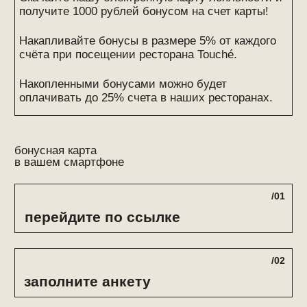
+7 (903) 798-78-28
ООО «ТУШЕ»
123022, город
ИНН 7730176296
Москва,
КПП 770301001
Рочдельская
ОГРН 1157746546022
ул., д. 15 стр. 22